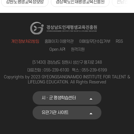
강원도평생교육정보망
경상북도인재평생교육진흥원
전남인재
개인정보처리방침
홈페이지 이용약관
이메일무단수집거부
RSS
Open API
원격지원
(51430) 경상남도 창원시 성산구 용지로 248
대표전화 : 055-239-6100
팩스 : 055-239-6199
Copyrights by 2023 GYEONGSANGNAMDO INSTITUTE FOR TALENT &
LIFELONG EDUCATION. All Rights Reserved
시ㆍ군 평생학습센터
유관기관 사이트