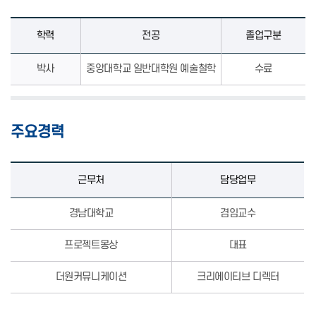
학력
전공
졸업구분
박사
중앙대학교 일반대학원 예술철학
수료
주요경력
근무처
담당업무
경남대학교
겸임교수
프로젝트몽상
대표
더원커뮤니케이션
크리에이티브 디렉터