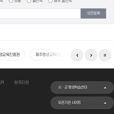
족
보통
불만족
매우 불만족
의견등록
생교육진흥원
제주평생교육다모아
인천인재평생교육진
PI
원격지원
시ㆍ군 평생학습센터
유관기관 사이트