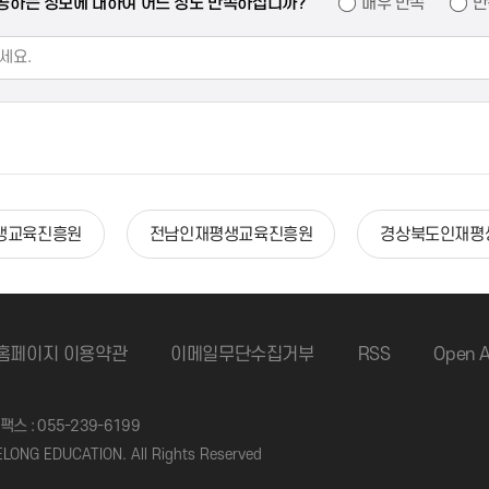
공하는 정보에 대하여 어느 정도 만족하십니까?
매우 만족
만
생교육진흥원
전남인재평생교육진흥원
경상북도인재평
홈페이지 이용약관
이메일무단수집거부
RSS
Open A
팩스 : 055-239-6199
ONG EDUCATION. All Rights Reserved