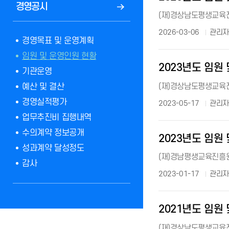
경영공시
(재)경상남도평생교육진흥원
2026-03-06
관리
경영목표 및 운영계획
임원 및 운영인원 현황
2023년도 임원 및
기관운영
(재)경상남도평생교육진흥원
예산 및 결산
경영실적평가
2023-05-17
관리
업무추진비 집행내역
수의계약 정보공개
2023년도 임원
성과계약 달성정도
(재)경남평생교육진흥원 
감사
2023-01-17
관리
2021년도 임원
(재)경상남도평생교육진