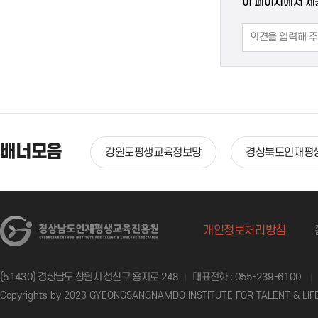
이 페이지에서 제
배너모음
국민평생배움터
강원도평생교육정보망
경상북도인재평
개인정보처리방침
(51430) 경상남도 창원시 성산구 용지로 248
대표전화 : 055-239-6100
Copyrights by 2023 GYEONGSANGNAMDO INSTITUTE FOR TALENT & LIFEL