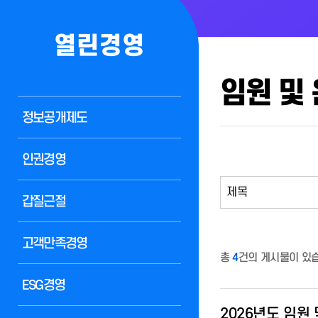
열린경영
임원 및
정보공개제도
인권경영
갑질근절
고객만족경영
총
4
건의 게시물이 있습
ESG경영
2026년도 임원 