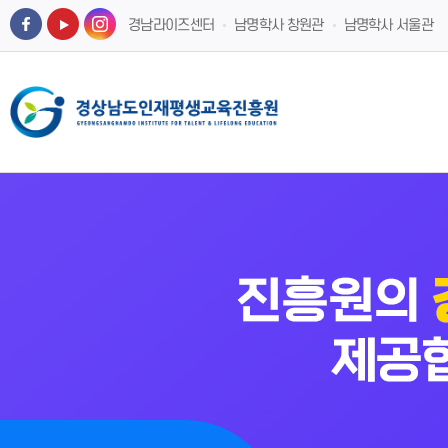
경남라이즈센터
남명학사 창원관
남명학사 서울관