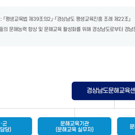
: 「평생교육법 제39조의2」·「경상남도 평생교육진흥 조례 제22조」
의 문해능력 향상 및 문해교육 활성화를 위해 경상남도로부터 경남문해교