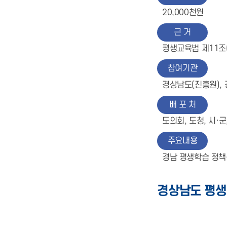
20,000천원
근 거
평생교육법 제11조
참여기관
경상남도(진흥원), 
배 포 처
도의회, 도청, 시·군
주요내용
경남 평생학습 정책
경상남도 평생