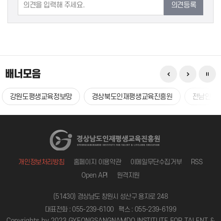
의견등록
배너모음
강원도평생교육정보망
경상북도인재평생교육진흥원
전남인재
개인정보처리방침
홈페이지 이용약관
이메일무단수집거부
RSS
Open API
원격지원
(51430) 경상남도 창원시 성산구 용지로 248
대표전화 : 055-239-6100
팩스 : 055-239-6199
Copyrights by 2023 GYEONGSANGNAMDO INSTITUTE FOR TALENT &