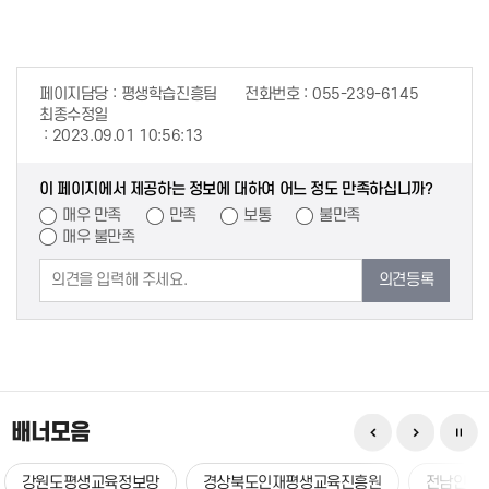
페이지담당
평생학습진흥팀
전화번호
055-239-6145
최종수정일
2023.09.01 10:56:13
이 페이지에서 제공하는 정보에 대하여 어느 정도 만족하십니까?
매우 만족
만족
보통
불만족
매우 불만족
의견등록
배너모음
강원도평생교육정보망
경상북도인재평생교육진흥원
전남인재