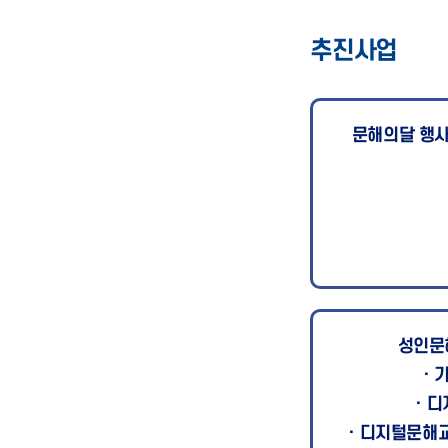
추진사업
문해의달 행
성인문
·
· 
· 디지털문해