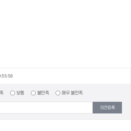
0:55:58
족
보통
불만족
매우 불만족
의견등록