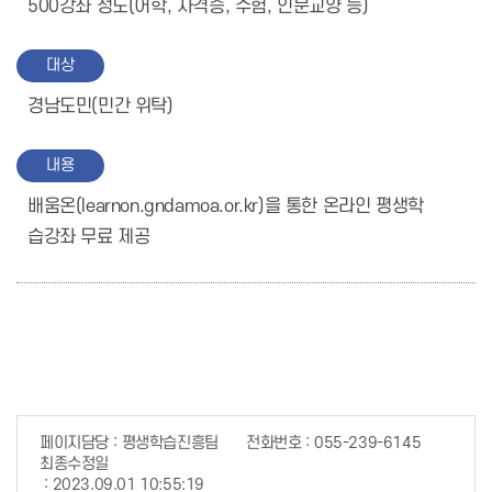
500강좌 정도(어학, 자격증, 수험, 인문교양 등)
대상
경남도민(민간 위탁)
내용
배움온(learnon.gndamoa.or.kr)을 통한 온라인 평생학
습강좌 무료 제공
페이지담당
평생학습진흥팀
전화번호
055-239-6145
최종수정일
2023.09.01 10:55:19