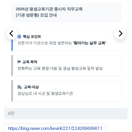
사진
https://blog.naver.com/kevin6227/224269669611