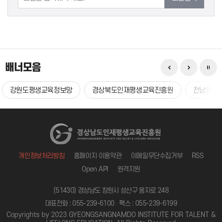
배너모음
강원도평생교육정보망
경상북도인재평생교육진흥원
전남인재
개인정보처리방침
홈페이지 이용약관
이메일무단수집거부
RSS
Open API
원격지원
(51430) 경상남도 창원시 성산구 용지로 248
대표전화 : 055-239-6100
팩스 : 055-239-6199
Copyrights by 2023 GYEONGSANGNAMDO INSTITUTE FOR TALENT &