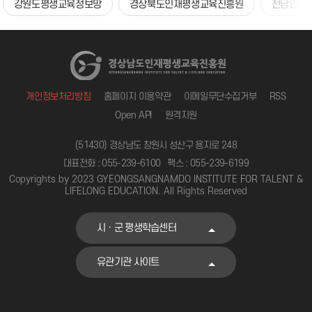
강원도평생교육정보망
경상북도인재평생교육진흥원
전남인재
개인정보처리방침
홈페이지 이용약관
이메일무단수집거부
RSS
Open API
원격지원
(51430) 경상남도 창원시 성산구 용지로 248
대표전화 : 055-239-6100
팩스 : 055-239-6199
Copyrights by 2023 GYEONGSANGNAMDO INSTITUTE FOR TALENT &
LIFELONG EDUCATION. All Rights Reserved
시ㆍ군 평생학습센터
유관기관 사이트